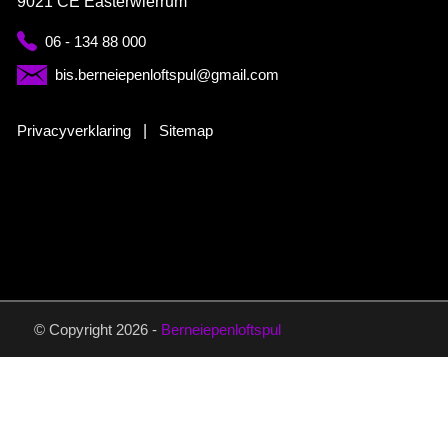
9021 CE Easterwierrum
06 - 134 88 000
bis.berneiepenloftspul@gmail.com
Privacyverklaring
|
Sitemap
© Copyright 2026 -
Berneiepenloftspul