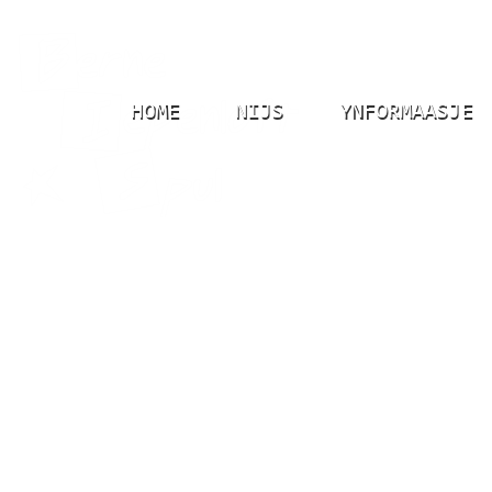
HOME
NIJS
YNFORMAASJE