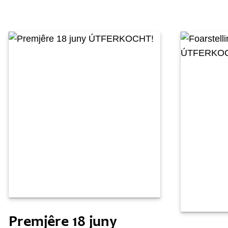
Freed 29 maaie
Moandei 2
Premjêre 18 juny