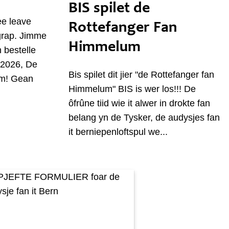
BIS spilet de
ee leave
Rottefanger Fan
l grap. Jimme
Himmelum
 bestelle
l 2026, De
Bis spilet dit jier "de Rottefanger fan
um! Gean
Himmelum" BIS is wer los!!! De
ôfrûne tiid wie it alwer in drokte fan
belang yn de Tysker, de audysjes fan
it berniepenloftspul we...