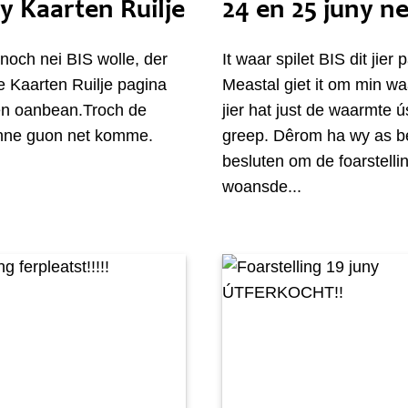
y Kaarten Ruilje
24 en 25 juny ne
noch nei BIS wolle, der
It waar spilet BIS dit jier 
 Kaarten Ruilje pagina
Meastal giet it om min wa
en oanbean.Troch de
jier hat just de waarmte ú
nne guon net komme.
greep. Dêrom ha wy as be
besluten om de foarstelli
woansde...