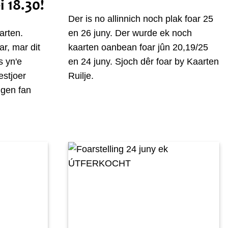
i 18.30!
Der is no allinnich noch plak foar 25
parten.
en 26 juny. Der wurde ek noch
ar, mar dit
kaarten oanbean foar jûn 20,19/25
s yn'e
en 24 juny. Sjoch dêr foar by Kaarten
stjoer
Ruilje.
ngen fan