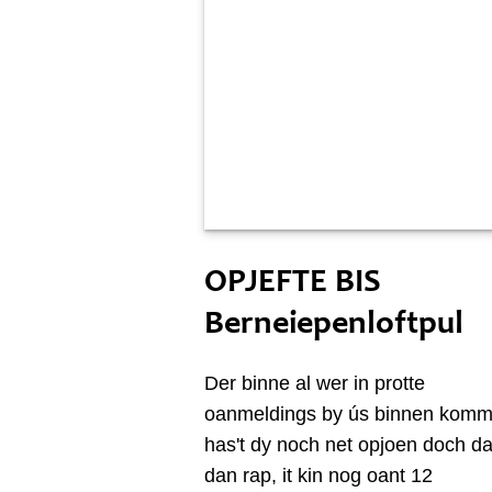
Sneon 3 jannewaris
OPJEFTE BIS
Berneiepenloftpul
Der binne al wer in protte
oanmeldings by ús binnen komm
has't dy noch net opjoen doch da
dan rap, it kin nog oant 12