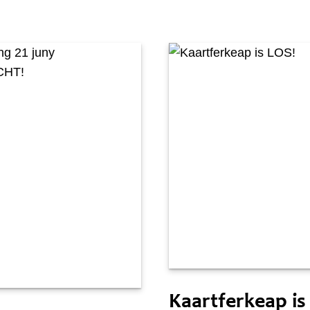
Tongersdei 2 april
0 april
Kaartferkeap is