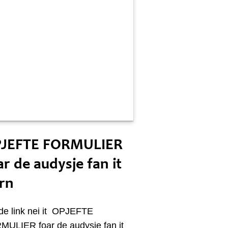
neon 6 desimber
JEFTE FORMULIER
ar de audysje fan it
rn
 de link nei it OPJEFTE
ULIER foar de audysje fan it