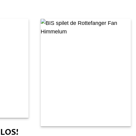
Moandei 2 febrewaris
 LOS!