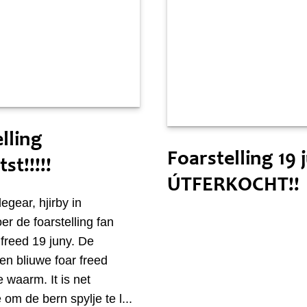
 17 juny
Freed 12 juny
lling
Foarstelling 19 
st!!!!!
ÚTFERKOCHT!!
egear, hjirby in
er de foarstelling fan
reed 19 juny. De
gen bliuwe foar freed
e waarm. It is net
om de bern spylje te l...