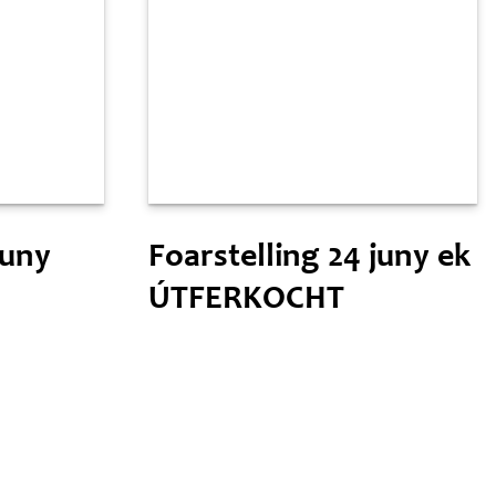
Freed 29 maaie
juny
Foarstelling 24 juny ek
ÚTFERKOCHT