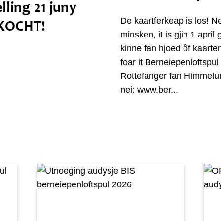
lling 21 juny
De kaartferkeap is los! N
KOCHT!
minsken, it is gjin 1 apri
kinne fan hjoed ôf kaarten
foar it Berneiepenloftspu
Rottefanger fan Himmel
nei: www.ber...