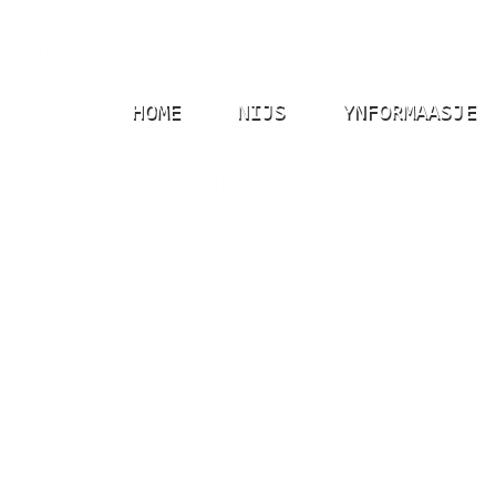
HOME
NIJS
YNFORMAASJE