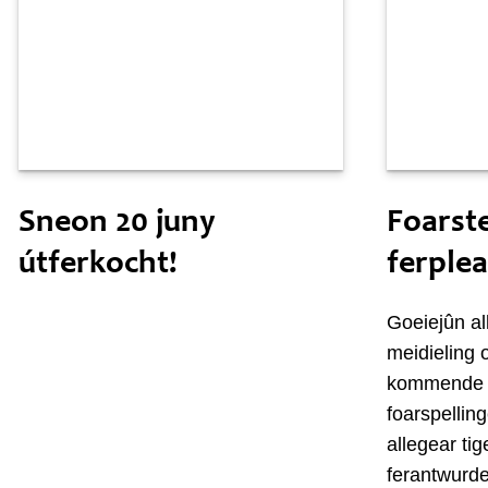
Freed 19 juny
Woansdei
Sneon 20 juny
Foarste
útferkocht!
ferpleat
Goeiejûn all
meidieling o
kommende f
foarspellin
allegear tig
ferantwurde 