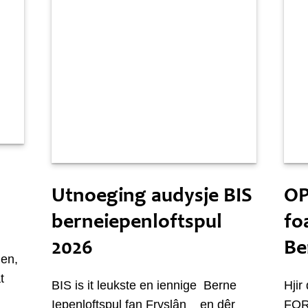
Sneon 6 desimber
S
Utnoeging audysje BIS
OP
berneiepenloftspul
fo
2026
Be
en,
t
BIS is it leukste en iennige Berne
Hjir
Iepenloftspul fan Fryslân en dêr
FORM