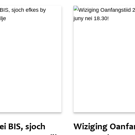
 24 juny
Snein 21 juny
i BIS, sjoch
Wiziging Oanfa