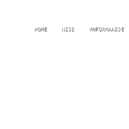
HOME
NIJS
YNFORMAASJE