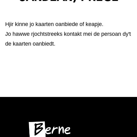
KAARTEN OANBEAN/FREGE
FOARSTELLING
Hjir kinne jo kaarten oanbiede of keapje.
Jo hawwe rjochtstreeks kontakt mei de persoan dy't
GASTEBOEK
de kaarten oanbiedt.