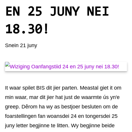
KAARTEN OANBEAN/FREGE
EN 25 JUNY NEI
FOARSTELLING
18.30!
GASTEBOEK
Snein 21 juny
It waar spilet BIS dit jier parten. Meastal giet it om
min waar, mar dit jier hat just de waarmte ús yn'e
greep. Dêrom ha wy as bestjoer besluten om de
foarstellingen fan woansdei 24 en tongersdei 25
juny letter begjinne te litten. Wy begjinne beide