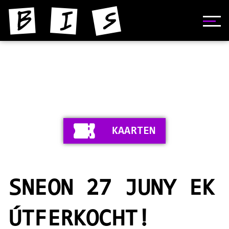
HOME
NIJS
YNFORMAASJE
KAARTEN
FOTO'S
SKIEDNIS
SNEON 27 JUNY EK
STIPERS
VIDEO'S
ÚTFERKOCHT!