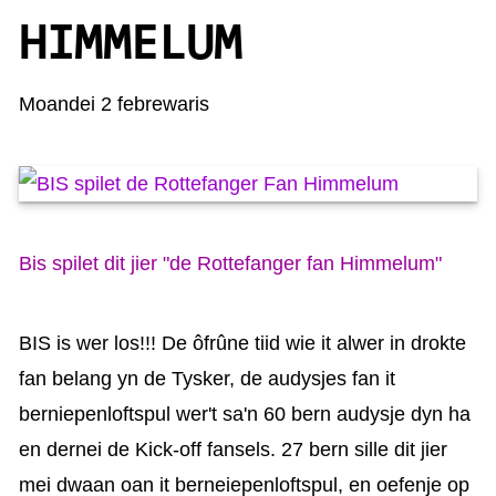
KAARTEN OANBEAN/FREGE
HIMMELUM
FOARSTELLING
Moandei 2 febrewaris
GASTEBOEK
Bis spilet dit jier "de Rottefanger fan Himmelum"
BIS is wer los!!! De ôfrûne tiid wie it alwer in drokte
fan belang yn de Tysker, de audysjes fan it
berniepenloftspul wer't sa'n 60 bern audysje dyn ha
en dernei de Kick-off fansels. 27 bern sille dit jier
mei dwaan oan it berneiepenloftspul, en oefenje op