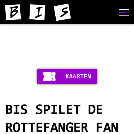
HOME
NIJS
YNFORMAASJE
KAARTEN
FOTO'S
SKIEDNIS
BIS SPILET DE
STIPERS
VIDEO'S
ROTTEFANGER FAN