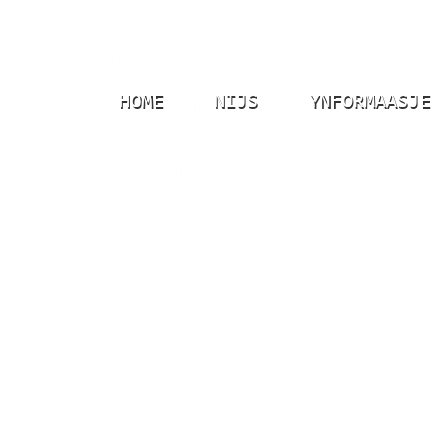
HOME
NIJS
YNFORMAASJE