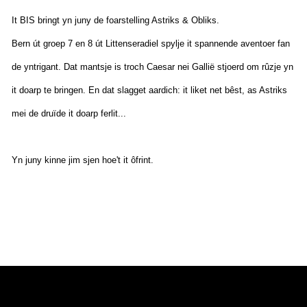
It BIS bringt yn juny de foarstelling Astriks & Obliks.
Bern út groep 7 en 8 út Littenseradiel spylje it spannende aventoer fan
de yntrigant. Dat mantsje is troch Caesar nei Gallië stjoerd om rûzje yn
it doarp te bringen. En dat slagget aardich: it liket net bêst, as Astriks
mei de druïde it doarp ferlit...
Yn juny kinne jim sjen hoe't it ôfrint.