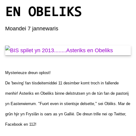
KAARTEN OANBEAN/FREGE
EN OBELIKS
FOARSTELLING
Moandei 7 jannewaris
GASTEBOEK
Mysterieuze dreun oplost!
De 'beving' fan tiisdeitemiddei 11 desimber komt troch in fallende
menhir! Asteriks en Obeliks binne delstrutsen yn de tún fan de pastorij
yn Easterwierrum. "Fuort even in stientsje delsette," sei Obliks. Mar de
grûn hjir yn Fryslân is oars as yn Gallië. De dreun trille nei op Twitter,
Facebook en 112!