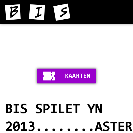
HOME
NIJS
YNFORMAASJE
KAARTEN
FOTO'S
SKIEDNIS
BIS SPILET YN
STIPERS
VIDEO'S
2013........ASTER