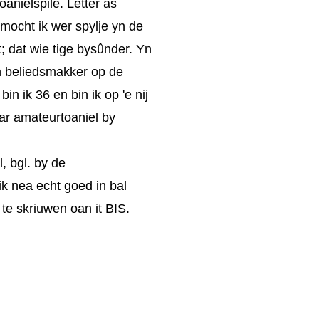
anielspile. Letter as
 mocht ik wer spylje yn de
t; dat wie tige bysûnder. Yn
bin beliedsmakker op de
n ik 36 en bin ik op 'e nij
ar amateurtoaniel by
l, bgl. by de
 ik
nea echt goed in bal
 te skriuwen oan it BIS.