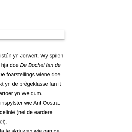
ristún yn Jorwert. Wy spilen
 hja doe
​​
De Bochel fan de
De foarstellings wiene doe
ekt yn de brêgeklasse fan it
 Partoer yn Weidum.
inspylster wie Ant Oostra,
delinië (nei de eardere
el).
a te skriuwen wie oan de