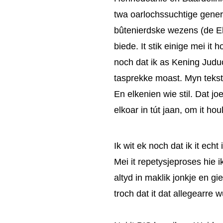
twa oarlochssuchtige genera
bûtenierdske wezens (de Ek
biede. It stik einige mei i
noch dat ik as Kening Juduc
tasprekke moast. Myn tekst
En elkenien wie stil. Dat j
elkoar in tút jaan, om it h
Ik wit ek noch dat ik it echt
Mei it repetysjeproses hie 
altyd in maklik jonkje en gi
troch dat it dat allegearre 