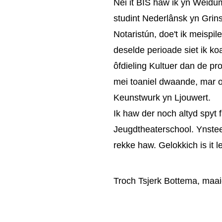
Nei it BIS haw ik yn Weidum
studint Nederlânsk yn Grins
Notaristún, doe't ik meispil
deselde perioade siet ik koa
ôfdieling Kultuer dan de pro
mei toaniel dwaande, mar o
Keunstwurk yn Ljouwert.
Ik haw der noch altyd spyt fa
Jeugdtheaterschool. Ynstee 
rekke haw. Gelokkich is it 
Troch Tsjerk Bottema, maa