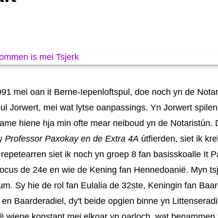
/1991 mei oan it Berne-Iepenloftspul, doe noch yn de Nota
spul Jorwert, mei wat lytse oanpassings.
Yn Jorwert spilen
Dame hiene hja min ofte mear neiboud yn de Notaristún. 
wy
Professor Paxokay en de Extra 4A
útfierden
​,​
siet ik kr
y repetearren siet ik noch yn groep 8 fan basisskoalle It
udocus de 24e en wie de Kening fan Hennedoanië. Myn tsj
. Sy hie de rol fan Eulalia de 32ste, Keningin fan Baar
n Baarderadiel, dy't beide opgien binne yn Littenseradi
ë wiene konstant mei elkoar yn oarloch, wat benammen t