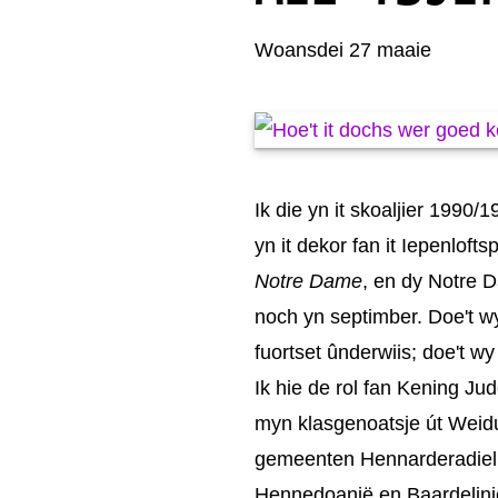
Woansdei 27 maaie
Ik die yn it skoaljier 1990
yn it dekor fan it Iepenloft
Notre Dame
, en dy Notre 
noch yn septimber. Doe't 
fuortset ûnderwiis; doe't w
Ik hie de rol fan Kening J
myn klasgenoatsje út Weidum
gemeenten Hennarderadiel e
Hennedoanië en Baardelini