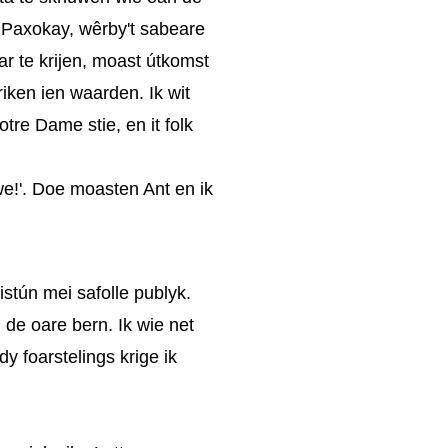
r Paxokay, wêrby't sabeare
r te krijen, moast útkomst
kriken ien waarden.
Ik wit
tre Dame stie, en it folk
we!
​'​
. Doe moasten Ant en ik
ristún mei safolle publyk.
 de oare bern. Ik wie net
y foarstelings krige ik