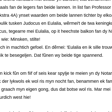
als fan de legers fan beide lannen. In list fan Professo
stra 4A) ynset waarden om beide lannen tichter by elkoa
t houlik tusken Judocus en Eulalia, wêrmei't de twa kening
us, tegearre mei Eulalia, op it heechste balkon fan dy No
 wie:
​
Minsken, stilte!
oech in machtich gefoel. En dêrnei:
'​
Eulalia en ik sille trou
oulik te besegeljen. Dat fûnen wy beide tige spannend.
 in kick fûn om fiif of seis kear spylje te meien yn dy Nota
ik der lykwols ek wol ris myn nocht fan, benammen ek fan
e graach myn eigen gong, dus dat botse wol ris. Mar mei d
wurdich west hie!