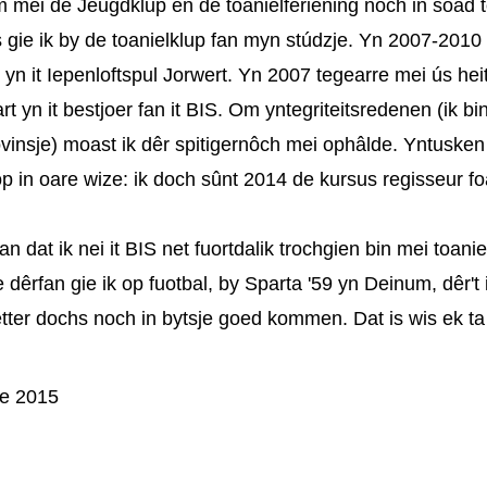
 mei de Jeugdklup en de toanielferiening noch in soad to
 gie ik by de toanielklup fan myn stúdzje. Yn 2007-2010
e yn it Iepenloftspul Jorwert. Yn 2007 tegearre mei ús hei
rt yn it bestjoer fan it BIS. Om yntegriteitsredenen (ik 
vinsje) moast ik dêr spitigernôch mei ophâlde. Yntusken bi
p in oare wize: ik doch sûnt 2014 de kursus regisseur fo
n dat ik nei it BIS net fuortdalik trochgien bin mei toanie
dêrfan gie ik op fuotbal, by Sparta '59 yn Deinum, dêr't
letter dochs noch in bytsje goed kommen. Dat is wis ek ta
ie 2015