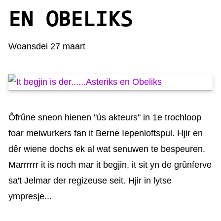
KAARTEN OANBEAN/FREGE
EN OBELIKS
FOARSTELLING
Woansdei 27 maart
GASTEBOEK
Ôfrûne sneon hienen "ús akteurs" in 1e trochloop
foar meiwurkers fan it Berne Iepenloftspul. Hjir en
dêr wiene dochs ek al wat senuwen te bespeuren.
Marrrrrr it is noch mar it begjin, it sit yn de grûnferve
sa't Jelmar der regizeuse seit. Hjir in lytse
ympresje...