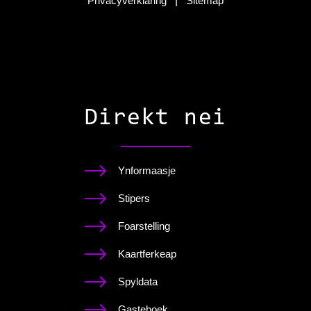
Privacyverklaring
|
Sitemap
Direkt nei
Ynformaasje
Stipers
Foarstelling
Kaartferkeap
Spyldata
Gasteboek