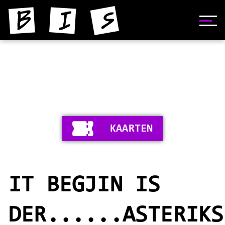
HOME
NIJS
YNFORMAASJE
KAARTEN
FOTO'S
SKIEDNIS
IT BEGJIN IS
STIPERS
VIDEO'S
DER......ASTERIKS