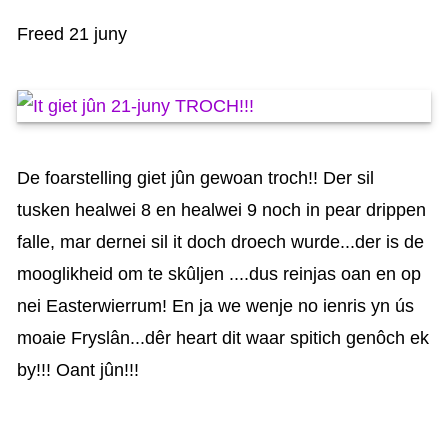
KAARTEN OANBEAN/FREGE
Freed 21 juny
FOARSTELLING
GASTEBOEK
De foarstelling giet jûn gewoan troch!! Der sil
tusken healwei 8 en healwei 9 noch in pear drippen
falle, mar dernei sil it doch droech wurde...der is de
mooglikheid om te skûljen ....dus reinjas oan en op
nei Easterwierrum! En ja we wenje no ienris yn ús
moaie Fryslân...dêr heart dit waar spitich genôch ek
by!!! Oant jûn!!!