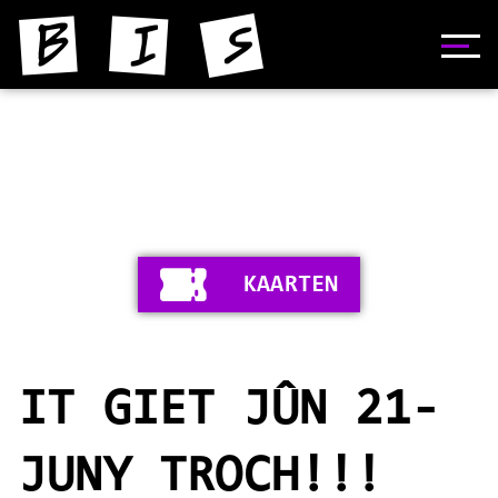
HOME
NIJS
YNFORMAASJE
KAARTEN
FOTO'S
SKIEDNIS
IT GIET JÛN 21-
STIPERS
VIDEO'S
JUNY TROCH!!!