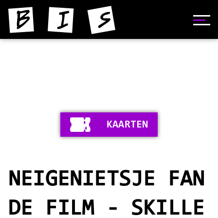
HOME
NIJS
YNFORMAASJE
KAARTEN
FOTO'S
SKIEDNIS
NEIGENIETSJE FAN
STIPERS
VIDEO'S
DE FILM - SKILLE