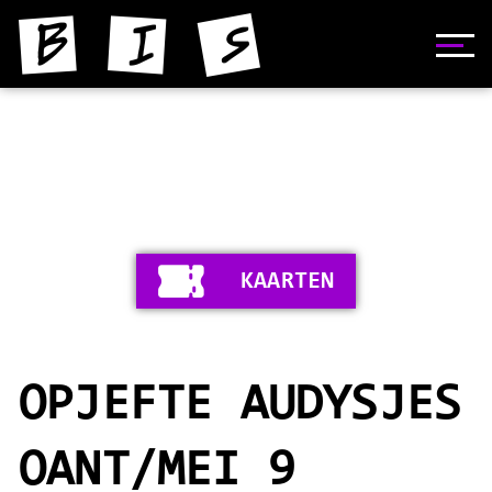
HOME
NIJS
YNFORMAASJE
KAARTEN
FOTO'S
SKIEDNIS
OPJEFTE AUDYSJES
STIPERS
VIDEO'S
OANT/MEI 9