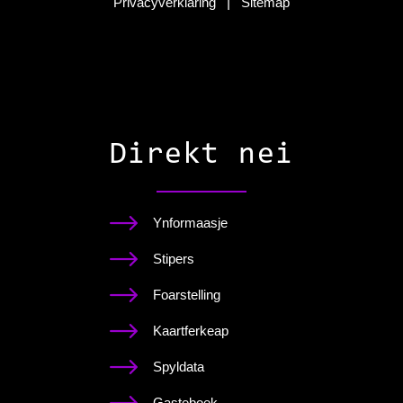
Privacyverklaring
|
Sitemap
Direkt nei
Ynformaasje
Stipers
Foarstelling
Kaartferkeap
Spyldata
Gasteboek