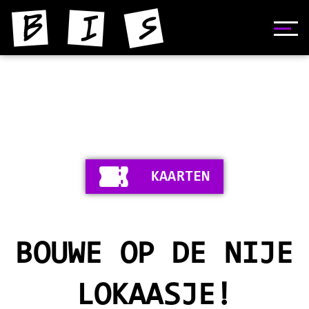
HOME
NIJS
YNFORMAASJE
KAARTEN
FOTO'S
SKIEDNIS
BOUWE OP DE NIJE
STIPERS
VIDEO'S
LOKAASJE!