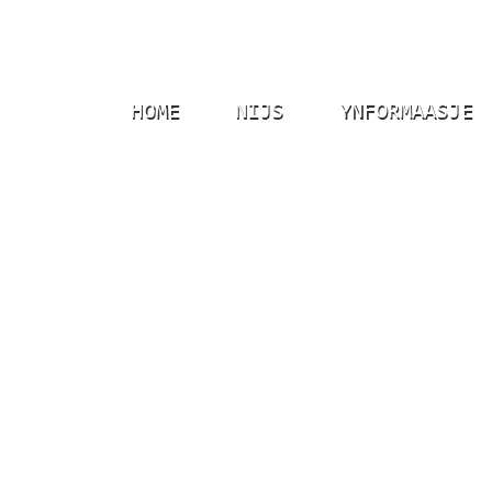
HOME
NIJS
YNFORMAASJE