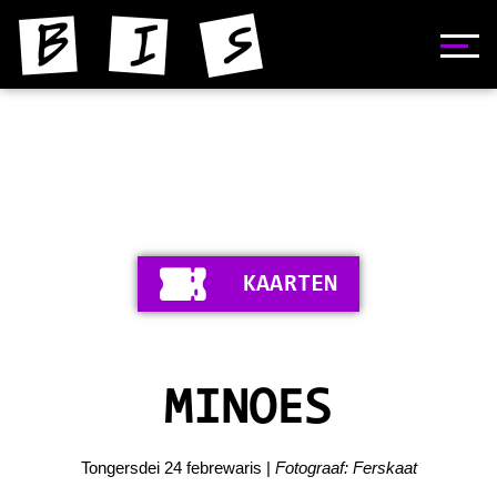
HOME
NIJS
YNFORMAASJE
KAARTEN
FOTO'S
SKIEDNIS
MINOES
STIPERS
VIDEO'S
Tongersdei 24 febrewaris |
Fotograaf: Ferskaat