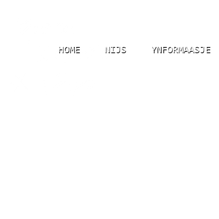
HOME
NIJS
YNFORMAASJE