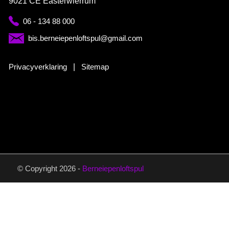
9021 CE Easterwierrum
06 - 134 88 000
bis.berneiepenloftspul@gmail.com
Privacyverklaring
|
Sitemap
© Copyright 2026 -
Berneiepenloftspul