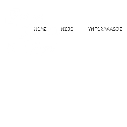
HOME
NIJS
YNFORMAASJE