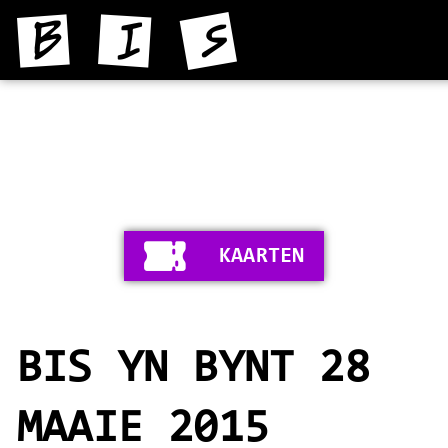
HOME
NIJS
YNFORMAASJE
KAARTEN
FOTO'S
SKIEDNIS
BIS YN BYNT 28
STIPERS
VIDEO'S
MAAIE 2015