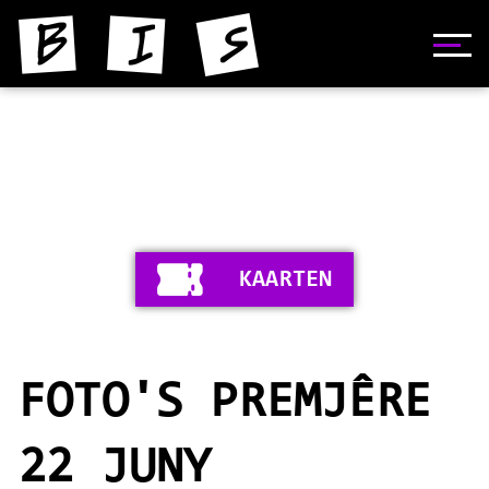
HOME
NIJS
YNFORMAASJE
KAARTEN
FOTO'S
SKIEDNIS
FOTO'S PREMJÊRE
STIPERS
VIDEO'S
22 JUNY