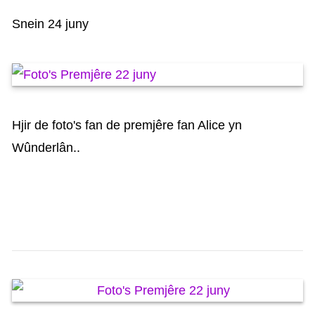
KAARTEN OANBEAN/FREGE
Snein 24 juny
FOARSTELLING
GASTEBOEK
Hjir de foto's fan de premjêre fan Alice yn
Wûnderlân..