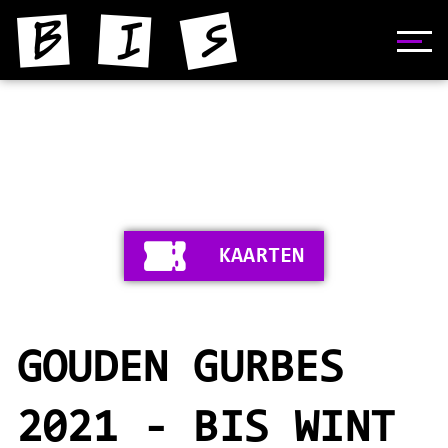
HOME
NIJS
YNFORMAASJE
KAARTEN
FOTO'S
SKIEDNIS
GOUDEN GURBES
STIPERS
VIDEO'S
2021 - BIS WINT