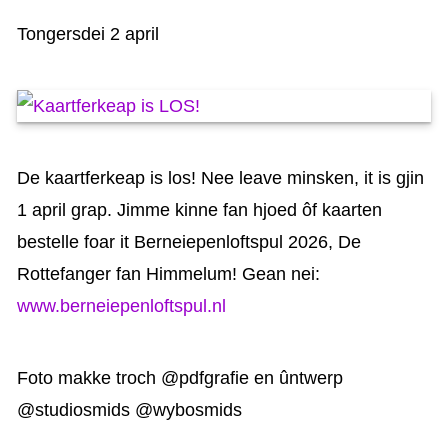
KAARTEN OANBEAN/FREGE
Tongersdei 2 april
FOARSTELLING
GASTEBOEK
De kaartferkeap is los! Nee leave minsken, it is gjin
1 april grap. Jimme kinne fan hjoed ôf kaarten
bestelle foar it Berneiepenloftspul 2026, De
Rottefanger fan Himmelum! Gean nei:
www.berneiepenloftspul.nl
Foto makke troch @pdfgrafie en ûntwerp
@studiosmids @wybosmids