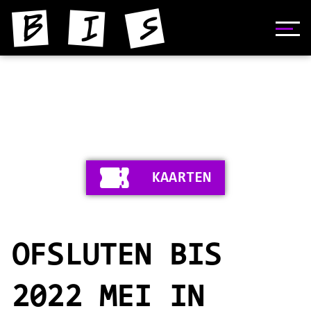
HOME
NIJS
YNFORMAASJE
KAARTEN
FOTO'S
SKIEDNIS
OFSLUTEN BIS
STIPERS
VIDEO'S
2022 MEI IN