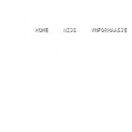
HOME
NIJS
YNFORMAASJE