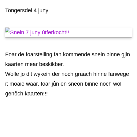
KAARTEN OANBEAN/FREGE
Tongersdei 4 juny
FOARSTELLING
GASTEBOEK
Foar de foarstelling fan kommende snein binne gjin
kaarten mear beskikber.
Wolle jo dit wykein der noch graach hinne fanwege
it moaie waar, foar jûn en sneon binne noch wol
genôch kaarten!!!