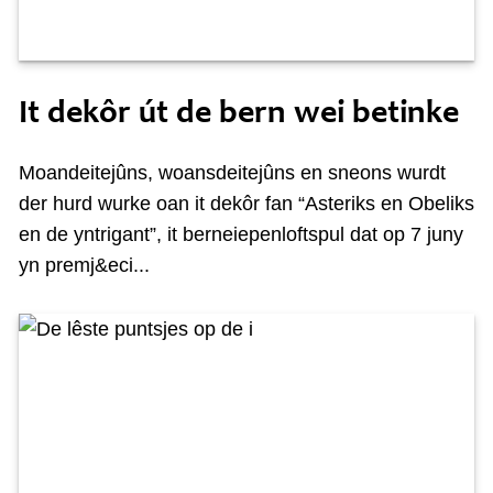
Freed 10 maaie
It dekôr út de bern wei betinke
Moandeitejûns, woansdeitejûns en sneons wurdt
der hurd wurke oan it dekôr fan “Asteriks en Obeliks
en de yntrigant”, it berneiepenloftspul dat op 7 juny
yn premj&eci...