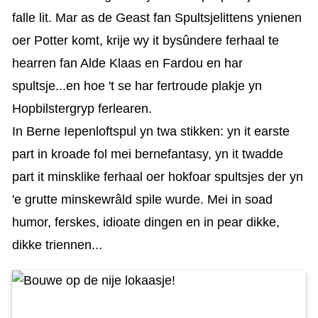
falle lit. Mar as de Geast fan Spultsjelittens ynienen
oer Potter komt, krije wy it bysûndere ferhaal te
hearren fan Alde Klaas en Fardou en har
spultsje...en hoe 't se har fertroude plakje yn
Hopbilstergryp ferlearen.
In Berne Iepenloftspul yn twa stikken: yn it earste
part in kroade fol mei bernefantasy, yn it twadde
part it minsklike ferhaal oer hokfoar spultsjes der yn
'e grutte minskewrâld spile wurde. Mei in soad
humor, ferskes, idioate dingen en in pear dikke,
dikke triennen...