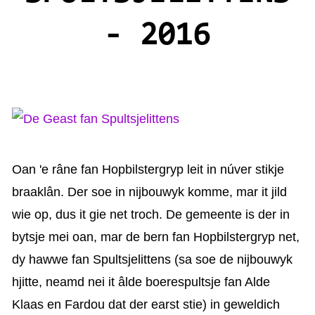
KAARTEN OANBEAN/FREGE
- 2016
FOARSTELLING
GASTEBOEK
Oan 'e râne fan Hopbilstergryp leit in núver stikje
braaklân. Der soe in nijbouwyk komme, mar it jild
wie op, dus it gie net troch. De gemeente is der in
bytsje mei oan, mar de bern fan Hopbilstergryp net,
dy hawwe fan Spultsjelittens (sa soe de nijbouwyk
hjitte, neamd nei it âlde boerespultsje fan Alde
Klaas en Fardou dat der earst stie) in geweldich