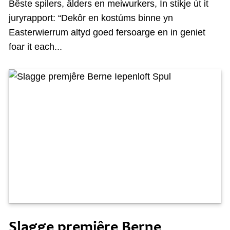
Bêste spilers, âlders en meiwurkers, In stikje út it
juryrapport: “Dekôr en kostúms binne yn
Easterwierrum altyd goed fersoarge en in geniet
foar it each...
Tongersdei 12 july
Slagge premjêre Berne