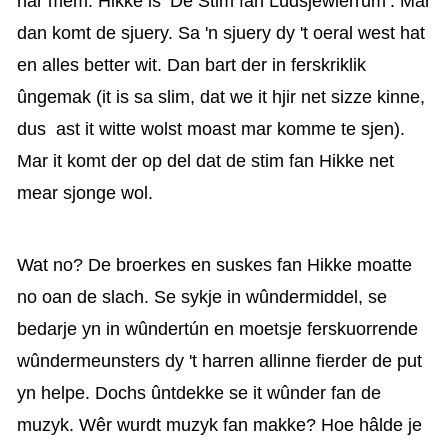
har mem. Hikke is ‘De Stim fan Lûdsjewierrum’.
Mar
dan komt de sjuery. Sa 'n sjuery dy 't oeral west hat
en alles better wit.
Dan bart der in ferskriklik
ûngemak (it is sa slim, dat we it hjir net sizze kinne,
dus
ast it witte wolst moast mar komme te sjen).
Mar it komt der op del dat de stim fan Hikke net
mear sjonge wol.
Wat no? De broerkes en suskes fan Hikke moatte
no oan de slach. Se sykje in wûndermiddel, se
bedarje yn in wûndertún en moetsje ferskuorrende
wûndermeunsters dy 't harren allinne fierder de put
yn helpe. Dochs ûntdekke se it wûnder fan de
muzyk. Wêr wurdt muzyk fan makke? Hoe hâlde je