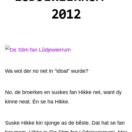
KAARTEN OANBEAN/FREGE
2012
FOARSTELLING
GASTEBOEK
Wa wol der no net in “Idoal” wurde?
No, de broerkes en suskes fan Hikke net, want dy
kinne neat. Én se ha Hikke.
Suske Hikke kin sjonge as de bêste. Dat hat se fan