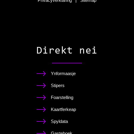
Privacyverklaring
|
Sitemap
Direkt nei
Ynformaasje
Stipers
Foarstelling
Kaartferkeap
Spyldata
Gasteboek