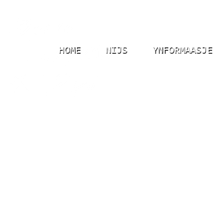
HOME
NIJS
YNFORMAASJE