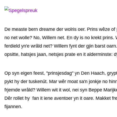
De measte bern dreame der wolris oer. Prins wêze of 
no net wolle? No, Willem net. En dy is no krekt prins. 
ferdield yn'e wrâld net? Willem fynt der gjin barst oarn
opsitte, hatsjes jaan, netsjes prate en it alderminste: d
Op syn eigen feest, "prinsjesdag" yn Den Haach, gryp
pykt hy der tuskenút. Mar wêr moat sa'n jonkje no hin
frjemde wrâld? Willem wit it wol, nei syn Beppe Marij
Dêr rollet hy fan it iene aventoer yn it oare. Makket 
fijannen.