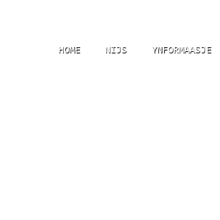
HOME
NIJS
YNFORMAASJE