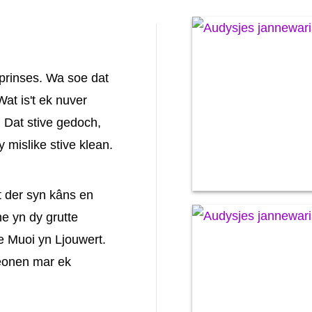
prinses. Wa soe dat
Wat is't ek nuver
. Dat stive gedoch,
y mislike stive klean.
t der syn kâns en
ne yn dy grutte
ke Muoi yn Ljouwert.
freonen mar ek