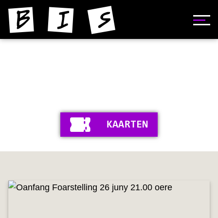
HOME
NIJS
YNFORMAASJE
KAARTEN
FOTO'S
SKIEDNIS
STIPERS
VIDEO'S