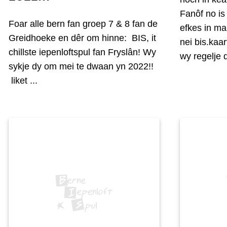
Fanôf no is 
Foar alle bern fan groep 7 & 8 fan de
efkes in ma
Greidhoeke en dêr om hinne: BIS, it
nei bis.ka
chillste iepenloftspul fan Fryslân! Wy
wy regelje d
sykje dy om mei te dwaan yn 2022!!
liket ...