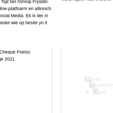
sjil fan Omrop Fryslân.
online-platfoarm en allinnich
Social Media. Ek is der in
aiske wie op besite yn it