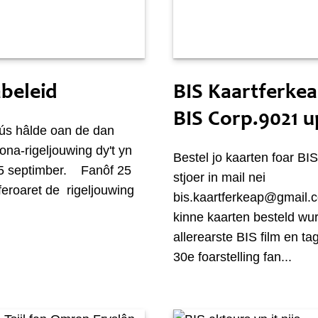
27 septimber
Tongersdei 16 septimber
beleid
BIS Kaartferkea
BIS Corp.9021 
ús hâlde oan de dan
ona-rigeljouwing dy't yn
Bestel jo kaarten foar BI
25 septimber. Fanôf 25
stjoer in mail nei
eroaret de rigeljouwing
bis.kaartferkeap@gmail
kinne kaarten besteld wu
allerearste BIS film en ta
30e foarstelling fan...