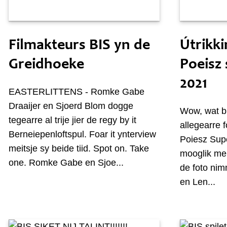
Tongersdei 13 maaie
Sneon 8 
Filmakteurs BIS yn de
Útrikk
Greidhoeke
Poeisz
2021
EASTERLITTENS - Romke Gabe
Draaijer en Sjoerd Blom dogge
Wow, wat bi
tegearre al trije jier de regy by it
allegearre 
Berneiepenloftspul. Foar it ynterview
Poiesz Sup
meitsje sy beide tiid. Spot on. Take
mooglik mei
one. Romke Gabe en Sjoe...
de foto nim
en Len...