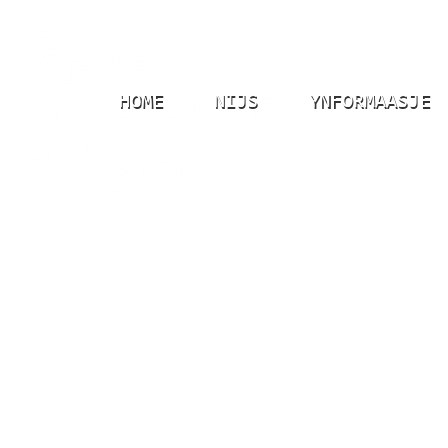
HOME
NIJS
YNFORMAASJE