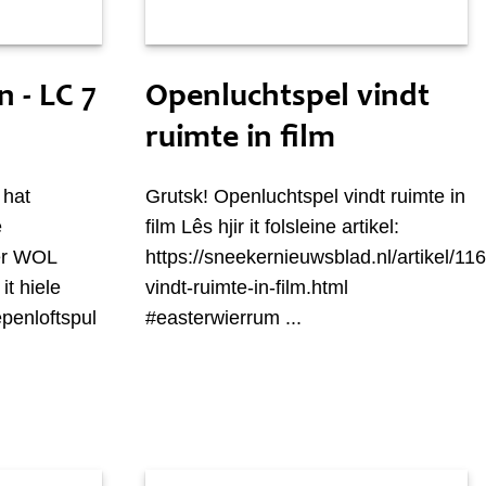
Sneon 8 maaie
n - LC 7
Openluchtspel vindt
ruimte in film
 hat
Grutsk! Openluchtspel vindt ruimte in
e
film Lês hjir it folsleine artikel:
ier WOL
https://sneekernieuwsblad.nl/artikel/1
it hiele
vindt-ruimte-in-film.html
iepenloftspul
#easterwierrum ...