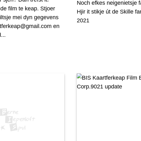
Noch efkes neigenietsje f
de film te keap. Stjoer
Hjir it stikje út de Skille f
iltsje mei dyn gegevens
2021
artferkeap@gmail.com en
...