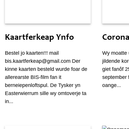
Tiisdei 13 july
Moandei 
Kaartferkeap Ynfo
Corona
Bestel jo kaarten!!! mail
Wy moatte 
bis.kaartferkeap@gmail.com Der
jildende kor
kinne kaarten besteld wurde foar de
giet fanôf 
allerearste BIS-film fan it
september f
berneiepenloftspul. De Tysker yn
oange...
Easterwierrum sille wy omtoverje ta
in...