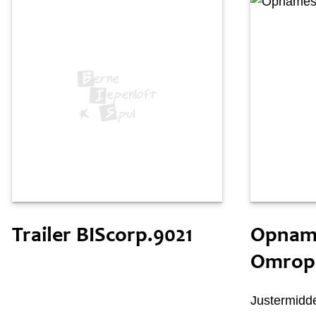
Woansdei 14 july
Snein 30
Trailer BIScorp.9021
Opname
Omrop 
Justermidde