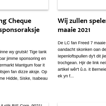
maaie
Sneon 8 maaie
ing Cheque
Wij zullen spele
 sponsoraksje
maaie 2021
De LC fan Freed 7 maaie
oandacht skonken oan d
nne wy grutsk! Tige tank
Iepenloftspullen dy't dit j
foar jimme sponsoring en
trochgean. Hjir de link nei 
ermarkt Mantgum foar it
artikel wêr't û.o. it Berne
tsjen fan dizze aksje. Op
ek yn f...
me Hidde, Siske, Isabeau