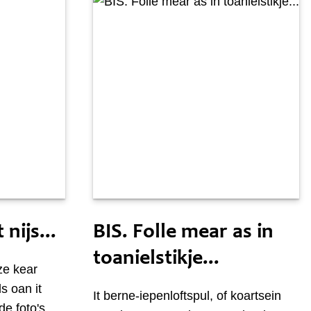
Sneon 22 maaie
 nijs...
BIS. Folle mear as in
toanielstikje...
zze kear
s oan it
It berne-iepenloftspul, of koartsein
de foto's.