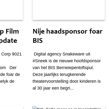
Sneon 11 septimber
p Film
Nije haadsponsor foar
update
BIS
S Corp 9021
Digital agency Snakeware uit
#Sneek is de nieuwe hoofdsponsor
.com Der
van het BIS Berneiepenloftspul.
rde foar de
Deze jaarlijks terugkerende
gelyk de
theatervoorstelling door kinderen is
al 30 jaar een begri...