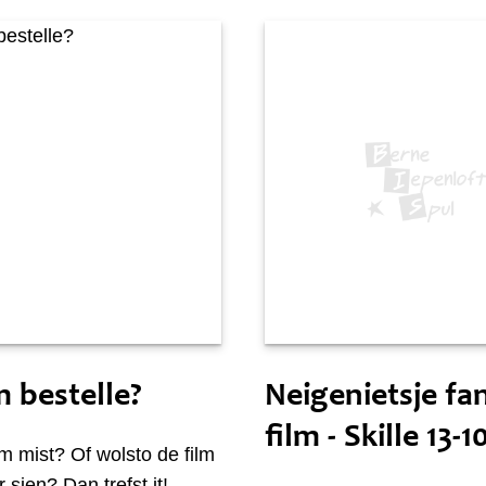
i 14 oktober
Tongersdei 14 oktober
m bestelle?
Neigenietsje fa
film - Skille 13-1
lm mist? Of wolsto de film
 sjen? Dan trefst it!