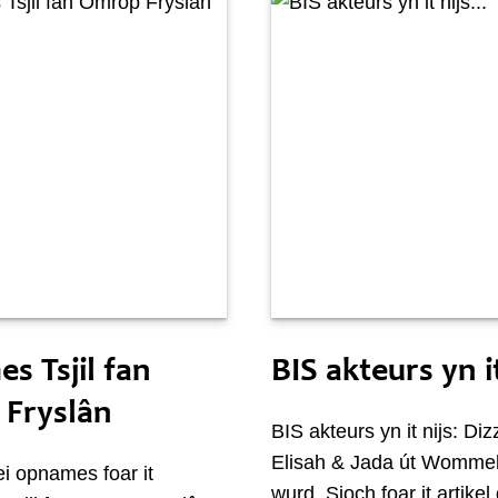
 maaie
Snein 30 maaie
s Tsjil fan
BIS akteurs yn it
Fryslân
BIS akteurs yn it nijs: Di
Elisah & Jada út Wommel
i opnames foar it
wurd. Sjoch foar it artikel 