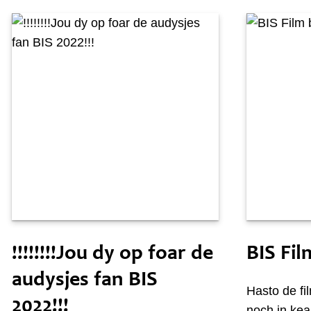
Woansdei 15 desimber
Tongersde
!!!!!!!!Jou dy op foar de
BIS Fil
audysjes fan BIS
Hasto de fi
2022!!!
noch in kear